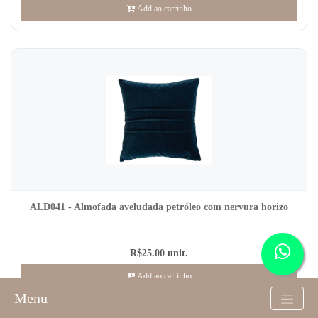
Add ao carrinho
ALD041 - Almofada aveludada petróleo com nervura horizo
R$25.00 unit.
Add ao carrinho
Menu