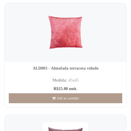
ALD003 - Almofada terracota veludo
Medida:
45x45
R$25.00 unit.
Add ao carrinho