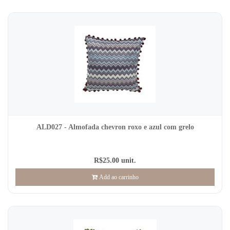
ALD027 - Almofada chevron roxo e azul com grelo
R$25.00 unit.
Add ao carrinho