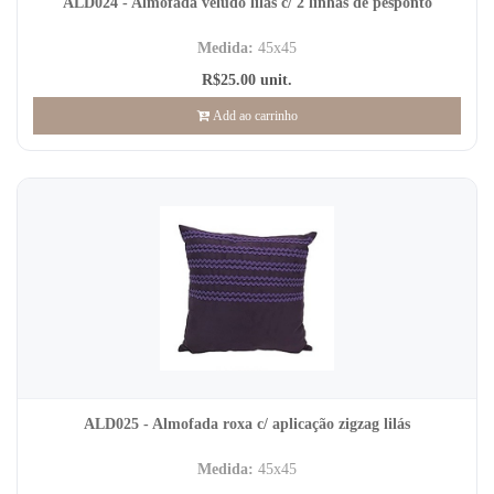
ALD024 - Almofada veludo lilás c/ 2 linhas de pesponto
Medida:
45x45
R$25.00 unit.
Add ao carrinho
ALD025 - Almofada roxa c/ aplicação zigzag lilás
Medida:
45x45