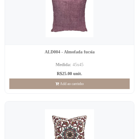
ALD004 - Almofada fucsia
Medida:
45x45
R$25.00 unit.
Add ao carrinho